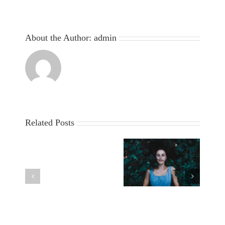
About the Author:
admin
Related Posts
Aenean lobortis
Duis ac massa semper
sapien enim viverra
maximus
Hello
world!