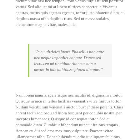
dictum vitae nisl nec tempor. Proin varius turpis ut sem porttitor
varius. Sed aliquet mi at libero ultrices consectetur. Vivamus
egestas, metus quis egestas egestas, tortor justo pharetra diam, et
dapibus massa nibh dapibus risus. Sed ut massa sodales,
elementum magna vitae, malesuada.
“In eu ultricies lacus. Phasellus non ante
nec neque imperdiet congue. Donec sed
lectus eu mi tincidunt rhoncus non a
metus. In hac habitasse platea dictumst”
Nam lorem mauris, scelerisque nec iaculis id, dignissim a tortor.
Quisque in arcu in tellus facilisis venenatis vitae finibus tortor.
Nullam vestibulum venenatis auctor. Suspendisse potenti. Class
aptent taciti sociosqu ad litora torquent per conubia nostra, per
inceptos himenaeos. Quisque id consequat tortor. Sed et
commodo diam. Curabitur bibendum nunc ut finibus tempus.
Aenean eu dui sed eros maximus vulputate. Praesent vitae
ullamcorper nibh. Donec bibendum, odio ut aliquam faucibus,