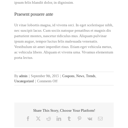
ipsum felis blandit dolor, in dignissim.
Praesent posuere ante
Ut vitae lobortis magna, id viverra orci. In eget scelerisque nibh,
nec suscipit lacus. Cum sociis natoque penatibus et magnis dis
parturient montes, nascetur ridiculus mus. Aliquam pulvinar
ipsum augue, tempor luctus felis malesuada venenatis.
Vestibulum sit amet imperdiet risus. Etiam eget vehicula metus,
ac vehicula libero. Aliquam et viverra urna. Vivamus elementum
porta lectus.
By
admin
|
September 9th, 2015
|
Coupons
,
News
,
Trends
,
on
Uncategorized
|
Comments Off
Cras
ac
nulla
ac
consecte
Share This Story, Choose Your Platform!
rutrum
Facebook
X
Reddit
LinkedIn
Tumblr
Pinterest
Vk
Email