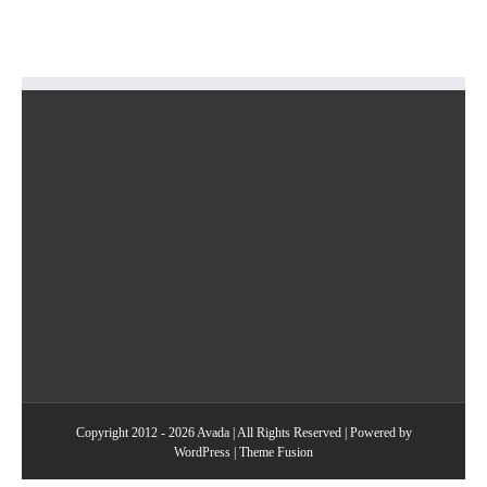
at
libero
consectetur
Copyright 2012 - 2026 Avada | All Rights Reserved | Powered by
WordPress
|
Theme Fusion