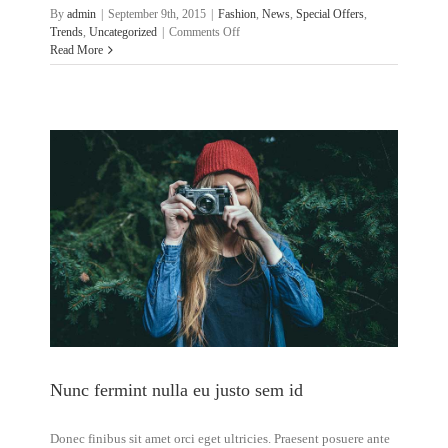
By
admin
|
September 9th, 2015
|
Fashion
,
News
,
Special Offers
,
on
Trends
,
Uncategorized
|
Comments Off
Duis
Read More
ac
massa
semper
maximus
Nunc fermint nulla eu justo sem id
Donec finibus sit amet orci eget ultricies. Praesent posuere ante