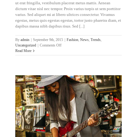
ut erat fringilla, vestibulum placerat metus mattis. Aenean
dictum vitae nisl nec tempor. Proin varius turpis ut sem porttitor
varius. Sed aliquet mi at libero ultrices consectetur. Vivamus
egestas, metus quis egestas egestas, tortor justo pharetra diam, et
dapibus massa nibh dapibus risus. Sed [...]
By
admin
|
September 9th, 2015
|
Fashion
,
News
,
Trends
,
on
Uncategorized
|
Comments Off
Nunc
Read More
fermint
nulla
eu
justo
sem
id