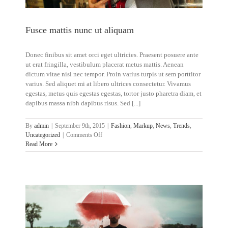
Fusce mattis nunc ut aliquam
Donec finibus sit amet orci eget ultricies. Praesent posuere ante
ut erat fringilla, vestibulum placerat metus mattis. Aenean
dictum vitae nisl nec tempor. Proin varius turpis ut sem porttitor
varius. Sed aliquet mi at libero ultrices consectetur. Vivamus
egestas, metus quis egestas egestas, tortor justo pharetra diam, et
dapibus massa nibh dapibus risus. Sed [...]
By
admin
|
September 9th, 2015
|
Fashion
,
Markup
,
News
,
Trends
,
on
Uncategorized
|
Comments Off
Fusce
Read More
mattis
nunc
ut
aliquam