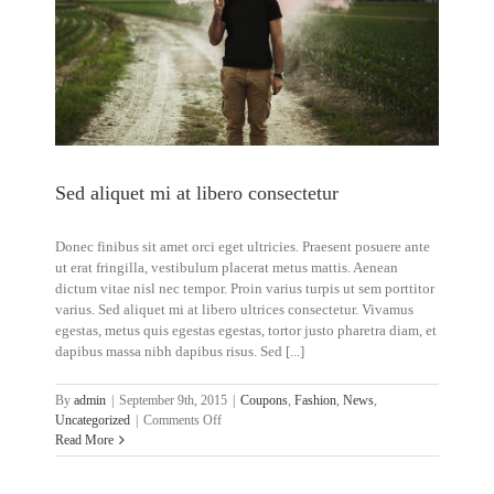
Sed aliquet mi at libero consectetur
Donec finibus sit amet orci eget ultricies. Praesent posuere ante
ut erat fringilla, vestibulum placerat metus mattis. Aenean
dictum vitae nisl nec tempor. Proin varius turpis ut sem porttitor
varius. Sed aliquet mi at libero ultrices consectetur. Vivamus
egestas, metus quis egestas egestas, tortor justo pharetra diam, et
dapibus massa nibh dapibus risus. Sed [...]
By
admin
|
September 9th, 2015
|
Coupons
,
Fashion
,
News
,
on
Uncategorized
|
Comments Off
Sed
Read More
aliquet
mi