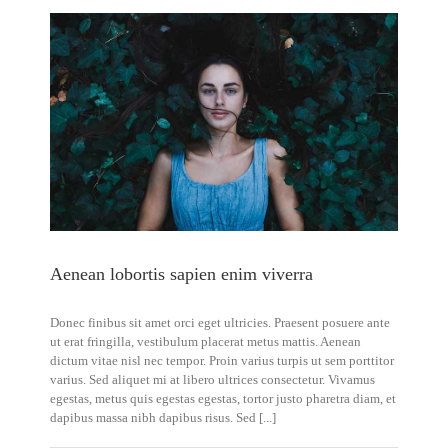
Aenean lobortis sapien enim viverra
Donec finibus sit amet orci eget ultricies. Praesent posuere ante
ut erat fringilla, vestibulum placerat metus mattis. Aenean
dictum vitae nisl nec tempor. Proin varius turpis ut sem porttitor
varius. Sed aliquet mi at libero ultrices consectetur. Vivamus
egestas, metus quis egestas egestas, tortor justo pharetra diam, et
dapibus massa nibh dapibus risus. Sed [...]