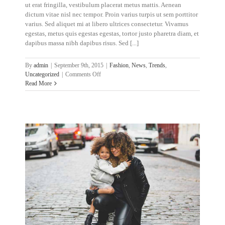
ut erat fringilla, vestibulum placerat metus mattis. Aenean
dictum vitae nisl nec tempor. Proin varius turpis ut sem porttitor
varius. Sed aliquet mi at libero ultrices consectetur. Vivamus
egestas, metus quis egestas egestas, tortor justo pharetra diam, et
dapibus massa nibh dapibus risus. Sed [...]
By
admin
|
September 9th, 2015
|
Fashion
,
News
,
Trends
,
on
Uncategorized
|
Comments Off
Nunc
Read More
fermint
nulla
eu
justo
sem
id