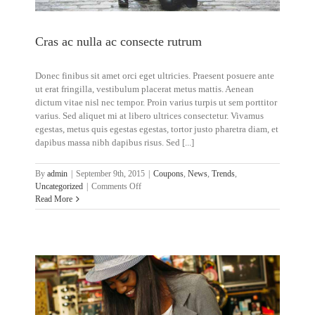
Cras ac nulla ac consecte rutrum
Donec finibus sit amet orci eget ultricies. Praesent posuere ante
ut erat fringilla, vestibulum placerat metus mattis. Aenean
dictum vitae nisl nec tempor. Proin varius turpis ut sem porttitor
varius. Sed aliquet mi at libero ultrices consectetur. Vivamus
egestas, metus quis egestas egestas, tortor justo pharetra diam, et
dapibus massa nibh dapibus risus. Sed [...]
By
admin
|
September 9th, 2015
|
Coupons
,
News
,
Trends
,
on
Uncategorized
|
Comments Off
Cras
Read More
ac
nulla
ac
consecte
rutrum