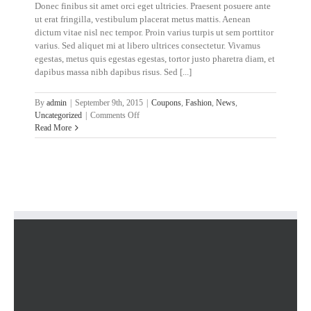
Donec finibus sit amet orci eget ultricies. Praesent posuere ante
ut erat fringilla, vestibulum placerat metus mattis. Aenean
dictum vitae nisl nec tempor. Proin varius turpis ut sem porttitor
varius. Sed aliquet mi at libero ultrices consectetur. Vivamus
egestas, metus quis egestas egestas, tortor justo pharetra diam, et
dapibus massa nibh dapibus risus. Sed [...]
By
admin
|
September 9th, 2015
|
Coupons
,
Fashion
,
News
,
on
Uncategorized
|
Comments Off
Sed
Read More
aliquet
mi
at
libero
consectetur