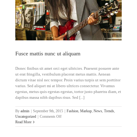
Fusce mattis nunc ut aliquam
Donec finibus sit amet orci eget ultricies. Praesent posuere ante
ut erat fringilla, vestibulum placerat metus mattis. Aenean
dictum vitae nisl nec tempor. Proin varius turpis ut sem porttitor
varius. Sed aliquet mi at libero ultrices consectetur. Vivamus
egestas, metus quis egestas egestas, tortor justo pharetra diam, et
dapibus massa nibh dapibus risus. Sed [...]
By
admin
|
September 9th, 2015
|
Fashion
,
Markup
,
News
,
Trends
,
on
Uncategorized
|
Comments Off
Fusce
Read More
mattis
nunc