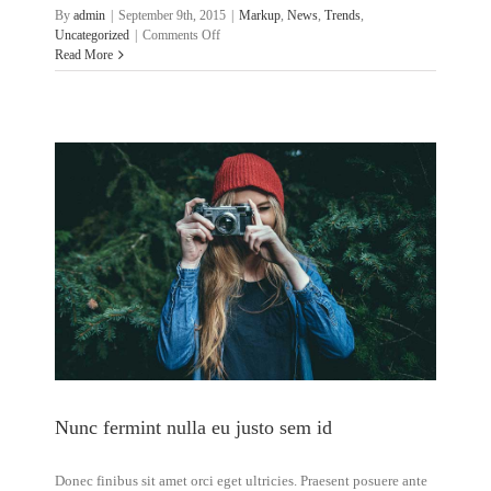
By
admin
|
September 9th, 2015
|
Markup
,
News
,
Trends
,
on
Uncategorized
|
Comments Off
Aenean
Read More
lobortis
sapien
enim
viverra
Nunc fermint nulla eu justo sem id
Donec finibus sit amet orci eget ultricies. Praesent posuere ante