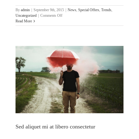
By
admin
|
September 9th, 2015
|
News
,
Special Offers
,
Trends
,
on
Uncategorized
|
Comments Off
Etiam
Read More
cursus
mauris
vestibulum
Sed aliquet mi at libero consectetur